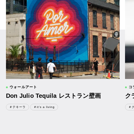
ウォールアート
コ
Don Julio Tequila レストラン壁画
ク
＃テキーラ
＃it’s a living
＃